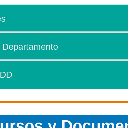
es
l Departamento
IDD
ursos y Docume