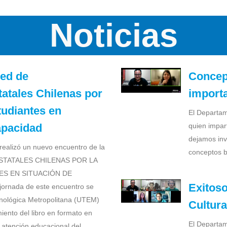
Noticias
Red de
Concep
atales Chilenas por
import
tudiantes en
El Departam
apacidad
quien impar
dejamos invi
 realizó un nuevo encuentro de la
conceptos 
STATALES CHILENAS POR LA
ES EN SITUACIÓN DE
Exitoso
ornada de este encuentro se
cnológica Metropolitana (UTEM)
Cultur
miento del libro en formato en
El Departam
a atención educacional del