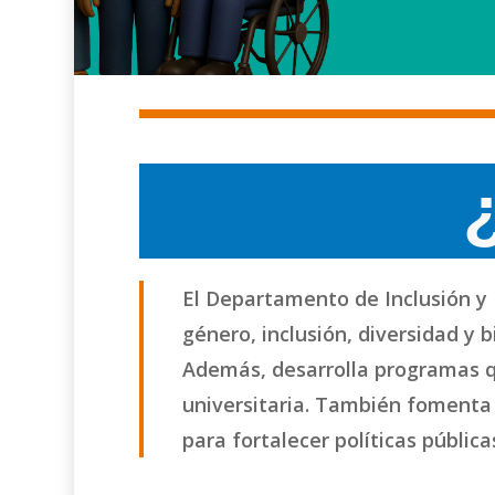
El Departamento de Inclusión y 
género, inclusión, diversidad y
Además, desarrolla programas qu
universitaria. También fomenta 
Hit enter to search or ESC to close
para fortalecer políticas públic