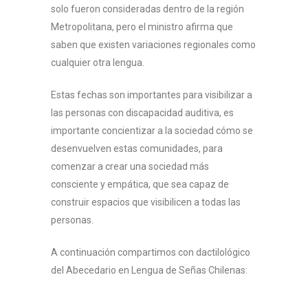
solo fueron consideradas dentro de la región
Proceso de Admis
Metropolitana, pero el ministro afirma que
2026
saben que existen variaciones regionales como
cualquier otra lengua.
Recursos y Docum
Fases del proceso
Estas fechas son importantes para visibilizar a
Requisitos
Biblioteca
las personas con discapacidad auditiva, es
Carreras y cupos
Contacto
importante concientizar a la sociedad cómo se
desenvuelven estas comunidades, para
Inscripción
comenzar a crear una sociedad más
consciente y empática, que sea capaz de
construir espacios que visibilicen a todas las
personas.
A continuación compartimos con dactilológico
del Abecedario en Lengua de Señas Chilenas: