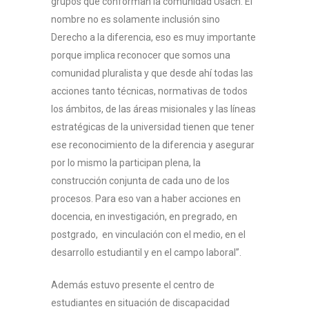
Proceso de Admis
grupos que conforman la comunidad Usach. El
2026
nombre no es solamente inclusión sino
Derecho a la diferencia, eso es muy importante
Recursos y Docum
Fases del proceso
porque implica reconocer que somos una
comunidad pluralista y que desde ahí todas las
Requisitos
Biblioteca
acciones tanto técnicas, normativas de todos
Carreras y cupos
Contacto
los ámbitos, de las áreas misionales y las líneas
Inscripción
estratégicas de la universidad tienen que tener
ese reconocimiento de la diferencia y asegurar
por lo mismo la participan plena, la
construcción conjunta de cada uno de los
procesos. Para eso van a haber acciones en
docencia, en investigación, en pregrado, en
postgrado, en vinculación con el medio, en el
desarrollo estudiantil y en el campo laboral”.
Además estuvo presente el centro de
estudiantes en situación de discapacidad