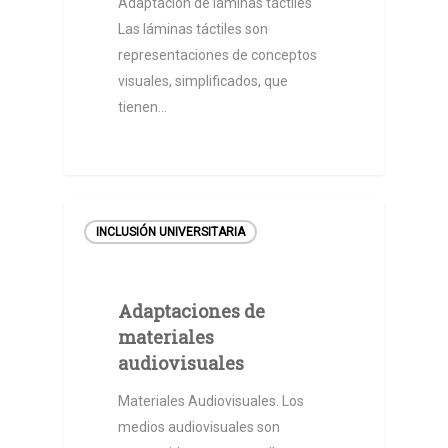
Adaptación de láminas táctiles
Las láminas táctiles son
representaciones de conceptos
visuales, simplificados, que
tienen…
INCLUSIÓN UNIVERSITARIA
Adaptaciones de
materiales
Inicio
audiovisuales
DIDD
Materiales Audiovisuales. Los
medios audiovisuales son
Orientaciones