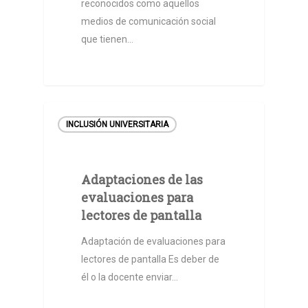
reconocidos como aquellos
Proceso de Admis
medios de comunicación social
2026
que tienen…
Recursos y Docum
Fases del proceso
Requisitos
Biblioteca
Carreras y cupos
Contacto
INCLUSIÓN UNIVERSITARIA
Inscripción
Adaptaciones de las
evaluaciones para
lectores de pantalla
Adaptación de evaluaciones para
lectores de pantalla Es deber de
él o la docente enviar…